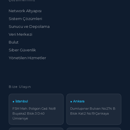
Çözümlerimiz
Network Altyapısı
Sistem Çözümleri
Sunucu ve Depolama
Veri Merkezi
Bulut
Siber Güvenlik
Yönetilen Hizmetler
Bize Ulaşın
● İstanbul
● Ankara
FSM Mah. Poligon Cad. No:8
Dumlupınar Bulvarı No:274 B
Buyaka2 Blok:3 D:40
Blok Kat:2 No:19 Çankaya
Ümraniye