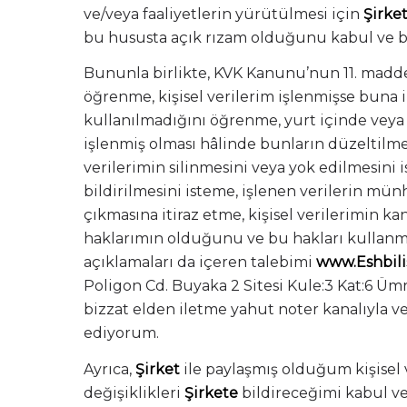
ve/veya faaliyetlerin yürütülmesi için
Şirke
bu hususta açık rızam olduğunu kabul ve 
Bununla birlikte, KVK Kanunu’nun 11. maddesi
öğrenme, kişisel verilerim işlenmişse buna i
kullanılmadığını öğrenme, yurt içinde veya yu
işlenmiş olması hâlinde bunların düzeltilmes
verilerimin silinmesini veya yok edilmesini i
bildirilmesini isteme, işlenen verilerin mün
çıkmasına itiraz etme, kişisel verilerimin k
haklarımın olduğunu ve bu hakları kullanmak
açıklamaları da içeren talebimi
www.Eshbil
Poligon Cd. Buyaka 2 Sitesi Kule:3 Kat:6 Üm
bizzat elden iletme yahut noter kanalıyla 
ediyorum.
Ayrıca,
Şirket
ile paylaşmış olduğum kişisel 
değişiklikleri
Şirkete
bildireceğimi kabul v