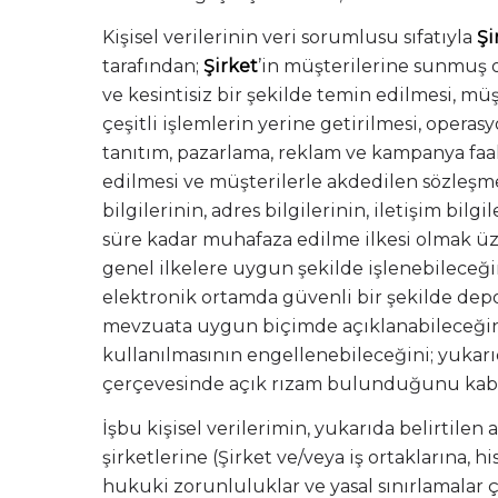
Kişisel verilerinin veri sorumlusu sıfatıyla
Şi
tarafından;
Şirket
’in müşterilerine sunmuş o
ve kesintisiz bir şekilde temin edilmesi, m
çeşitli işlemlerin yerine getirilmesi, opera
tanıtım, pazarlama, reklam ve kampanya faal
edilmesi ve müşterilerle akdedilen sözleşmel
bilgilerinin, adres bilgilerinin, iletişim bil
süre kadar muhafaza edilme ilkesi olmak üz
genel ilkelere uygun şekilde işlenebileceğin
elektronik ortamda güvenli bir şekilde depo
mevzuata uygun biçimde açıklanabileceğini ve
kullanılmasının engellenebileceğini; yukarıd
çerçevesinde açık rızam bulunduğunu kabu
İşbu kişisel verilerimin, yukarıda belirtilen
şirketlerine (Şirket ve/veya iş ortaklarına,
hukuki zorunluluklar ve yasal sınırlamalar 