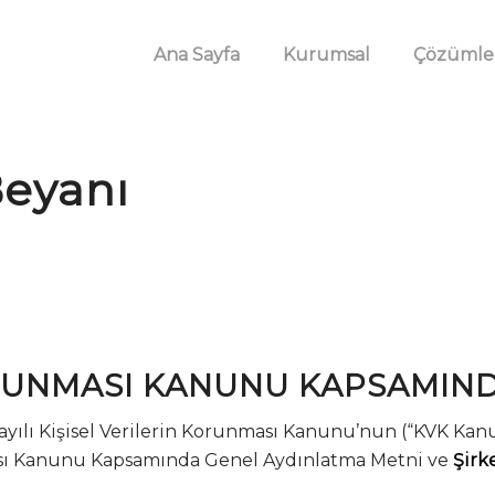
Ana Sayfa
Kurumsal
Çözümle
Beyanı
ORUNMASI KANUNU KAPSAMIND
98 Sayılı Kişisel Verilerin Korunması Kanunu’nun (“KVK K
ması Kanunu Kapsamında Genel Aydınlatma Metni ve
Şirk