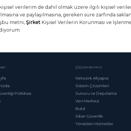
şisel verilerim de dahil olmak üzere ilgili kişisel veril
nılmasına ve paylaşılmasına, gereken süre zarfında sak
işbu metni,
Şirket
Kişisel Verilerin Korunması ve İşlenm
diyorum.
sal
Çözümlerimiz
yfa
Network Altyapısı
mızda
Sistem Çözümleri
üvenliği Politikası
Sunucu ve Depolama
m
Veri Merkezi
Bulut
Siber Güvenlik
Yönetilen Hizmetler