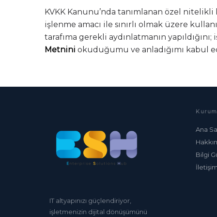
KVKK Kanunu’nda tanımlanan özel nitelikli ki
işlenme amacı ile sınırlı olmak üzere kulla
tarafıma gerekli aydınlatmanın yapıldığını; 
Metnini
okuduğumu ve anladığımı kabul e
Kurum
Ana Sa
Hakkı
Bilgi G
İletişi
IT altyapınızı güçlendiriyor,
işletmenizin dijital dönüşümünü