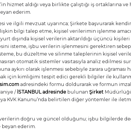
t
’in hizmet aldığı veya birlikte çalıştığı iş ortaklarına v
beyan ederim.
 ve ilgili mevzuat uyarınca; Şirkete başvurarak kendimle 
lişkin bilgi talep etme, kişisel verilerimin işlenme ama
rt dışında kişisel verilerin aktarıldığı üçüncü kişileri b
ini isteme, işbu verilerin işlenmesini gerektiren sebep
steme, bu düzeltme ve silinme taleplerinin kişisel veril
hasıran otomatik sistemler vasıtasıyla analiz edilmesi s
anuna aykırı olarak işlenmesi sebebiyle zarara uğraması 
 için kimliğimi tespit edici gerekli bilgiler ile kulla
isim.com
adresindeki formu doldurarak ve formun imzal
raniye /
İSTANBUL adresinde
bulunan
Şirket
Müdürlüğü’n
veya KVK Kanunu’nda belirtilen diğer yöntemler ile il
verilerin doğru ve güncel olduğunu; işbu bilgilerde değ
e beyan ederim.