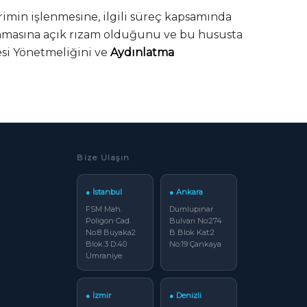
erimin işlenmesine, ilgili süreç kapsamında
lanmasına açık rızam olduğunu ve bu hususta
esi Yönetmeliğini ve
Aydınlatma
Bize Ulaşın
● İstanbul
● Ankara
FSM Mah.
Dumlupınar
Poligon Cad.
Bulvarı No:274
No:8 Buyaka2
B Blok Kat:2
Blok:3 D:40
No:19 Çankaya
Ümraniye
● İzmir
● Denizli