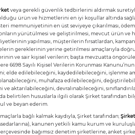
rket
veya gerekli güvenlik tedbirlerini aldırmak suretiyl
lduğu ürün ve hizmetlerini en iyi koşullar altında sağl
üşteri memnuniyetinin en üst seviyeye çıkarılması, ödem
syonların yürütülmesi ve geliştirilmesi, mevcut ürün ve 
iyetlerinin yapılması, müşterilerin fırsatlardan, kampa
erin gereklerinin yerine getirilmesi amaçlarıyla doğruda
gilerinin ve sair kişisel verilerin; başta mevzuatta öngörü
ere 6698 Sayılı Kişisel Verilerin Korunması Kanunu’nun
i; elde edilebileceğini, kaydedilebileceğini, işlenme a
lanabileceğini, muhafaza edilebileceğini, değiştirileb
 aktarılabileceğini, devralınabileceğini, sınıflandırılab
a belirtilen hususlarla ilgili olarak Şirket tarafından b
l ve beyan ederim.
 amaçlarla bağlı kalmak kaydıyla, Şirket tarafından;
Şirke
 hissedarlarına), kanunen yetkili kamu kurum ve kuruluşl
çerçevesinde bağımsız denetim şirketlerine, anket şirke