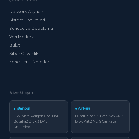
Çözümlerimiz
Network Altyapısı
Sistem Çözümleri
Sunucu ve Depolama
Veri Merkezi
Bulut
Siber Güvenlik
Yönetilen Hizmetler
Bize Ulaşın
● İstanbul
● Ankara
FSM Mah. Poligon Cad. No:8
Dumlupınar Bulvarı No:274 B
Buyaka2 Blok:3 D:40
Blok Kat:2 No:19 Çankaya
Ümraniye