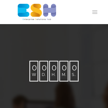
0
0
0
0
0
Weeks
Days
Hours
Minutes
Seconds