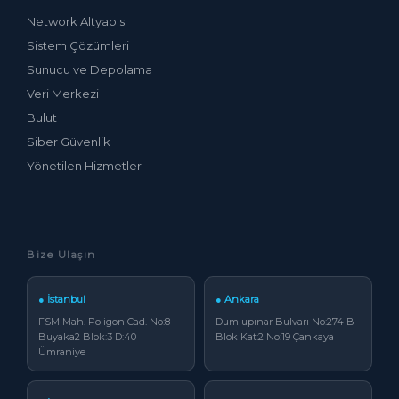
Network Altyapısı
Sistem Çözümleri
Sunucu ve Depolama
Veri Merkezi
Bulut
Siber Güvenlik
Yönetilen Hizmetler
Bize Ulaşın
● İstanbul
● Ankara
FSM Mah. Poligon Cad. No:8
Dumlupınar Bulvarı No:274 B
Buyaka2 Blok:3 D:40
Blok Kat:2 No:19 Çankaya
Ümraniye