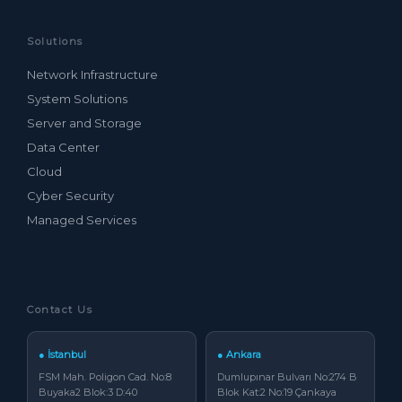
Solutions
Network Infrastructure
System Solutions
Server and Storage
Data Center
Cloud
Cyber Security
Managed Services
Contact Us
● İstanbul
● Ankara
FSM Mah. Poligon Cad. No:8
Dumlupınar Bulvarı No:274 B
Buyaka2 Blok:3 D:40
Blok Kat:2 No:19 Çankaya