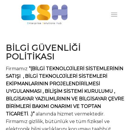
BİLGİ GÜVENLİĞİ
POLİTİKASI
Firmamız
“(
BİLGİ TEKNOLOJİLERİ SİSTEMLERİNİN
SATIŞI , BİLGİ TEKNOLOJİLERİ SİSTEMLERİ
EKİPMANLARININ PROJELENDİRİLMESİ
UYGULANMASI , BİLİŞİM SİSTEMİ KURULUMU ,
BİLGİSAYAR YAZILIMLRININ VE BİLGİSAYAR ÇEVRE
BİRİMLERİ BAKIMI ONARIMI VE TOPTAN
TİCARETİ
.
.)
”
alanında hizmet vermektedir.
Firmamız gizlilik, bütünlük ve tüm fiziksel ve
elektronik bilgi varlıklarını korumayı taahhüt