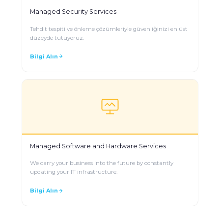
Managed Security Services
Tehdit tespiti ve önleme çözümleriyle güvenliğinizi en üst
düzeyde tutuyoruz.
Bilgi Alın
Managed Software and Hardware Services
We carry your business into the future by constantly
updating your IT infrastructure.
Bilgi Alın