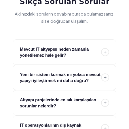
Sıkça Sorulan Sorular
Aklınızdaki soruların cevabını burada bulamazsanız,
size doğrudan ulaşalım.
Mevcut IT altyapısı neden zamanla
yönetilemez hale gelir?
Farklı dönemlerde yapılan yatırımlar, birbiriyle
Yeni bir sistem kurmak mı yoksa mevcut
entegre olmayan sistemler ve artan iş yükleri
yapıyı iyileştirmek mi daha doğru?
zamanla karmaşık bir yapı oluşturur. Bu da
performans düşüşü ve operasyonel zorluklara
Her durumda sıfırdan kurulum gerekmez. Çoğu
Altyapı projelerinde en sık karşılaşılan
yol açar. ESH, mevcut altyapıyı analiz ederek bu
kurumda doğru planlama ile mevcut altyapı
sorunlar nelerdir?
dağınık yapıyı sadeleştirir ve yönetilebilir hale
optimize edilerek ciddi kazanımlar sağlanabilir.
getirir.
ESH, ihtiyaca göre yeniden kurulum ya da
Yanlış kapasite planlaması, eksik entegrasyon ve
IT operasyonlarının dış kaynak
iyileştirme seçeneklerini birlikte değerlendirerek