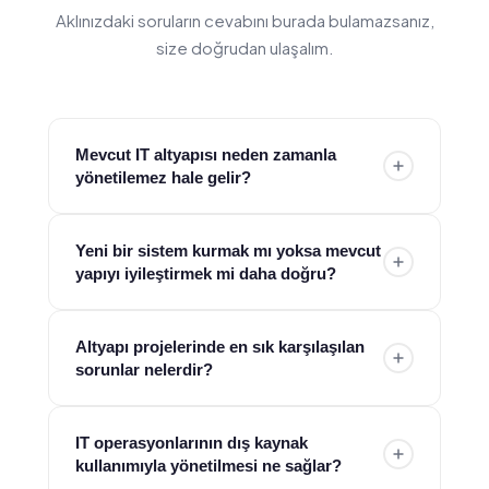
Aklınızdaki soruların cevabını burada bulamazsanız,
size doğrudan ulaşalım.
Mevcut IT altyapısı neden zamanla
yönetilemez hale gelir?
Farklı dönemlerde yapılan yatırımlar, birbiriyle
Yeni bir sistem kurmak mı yoksa mevcut
entegre olmayan sistemler ve artan iş yükleri
yapıyı iyileştirmek mi daha doğru?
zamanla karmaşık bir yapı oluşturur. Bu da
performans düşüşü ve operasyonel zorluklara
Her durumda sıfırdan kurulum gerekmez. Çoğu
Altyapı projelerinde en sık karşılaşılan
yol açar. ESH, mevcut altyapıyı analiz ederek bu
kurumda doğru planlama ile mevcut altyapı
sorunlar nelerdir?
dağınık yapıyı sadeleştirir ve yönetilebilir hale
optimize edilerek ciddi kazanımlar sağlanabilir.
getirir.
ESH, ihtiyaca göre yeniden kurulum ya da
Yanlış kapasite planlaması, eksik entegrasyon ve
IT operasyonlarının dış kaynak
iyileştirme seçeneklerini birlikte değerlendirerek
operasyon süreçlerinin göz ardı edilmesi en
kullanımıyla yönetilmesi ne sağlar?
en doğru yaklaşımı belirler.