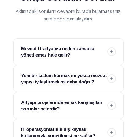
Aklınızdaki soruların cevabını burada bulamazsanız,
size doğrudan ulaşalım.
Mevcut IT altyapısı neden zamanla
yönetilemez hale gelir?
Farklı dönemlerde yapılan yatırımlar, birbiriyle
Yeni bir sistem kurmak mı yoksa mevcut
entegre olmayan sistemler ve artan iş yükleri
yapıyı iyileştirmek mi daha doğru?
zamanla karmaşık bir yapı oluşturur. Bu da
performans düşüşü ve operasyonel zorluklara
Her durumda sıfırdan kurulum gerekmez. Çoğu
Altyapı projelerinde en sık karşılaşılan
yol açar. ESH, mevcut altyapıyı analiz ederek bu
kurumda doğru planlama ile mevcut altyapı
sorunlar nelerdir?
dağınık yapıyı sadeleştirir ve yönetilebilir hale
optimize edilerek ciddi kazanımlar sağlanabilir.
getirir.
ESH, ihtiyaca göre yeniden kurulum ya da
Yanlış kapasite planlaması, eksik entegrasyon ve
IT operasyonlarının dış kaynak
iyileştirme seçeneklerini birlikte değerlendirerek
operasyon süreçlerinin göz ardı edilmesi en
kullanımıyla yönetilmesi ne sağlar?