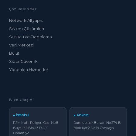
Çözümlerimiz
Network Altyapısı
Sistem Çözümleri
Sunucu ve Depolama
Veri Merkezi
Bulut
Siber Güvenlik
Yönetilen Hizmetler
Bize Ulaşın
● İstanbul
● Ankara
FSM Mah. Poligon Cad. No:8
Dumlupınar Bulvarı No:274 B
Buyaka2 Blok:3 D:40
Blok Kat:2 No:19 Çankaya
Ümraniye