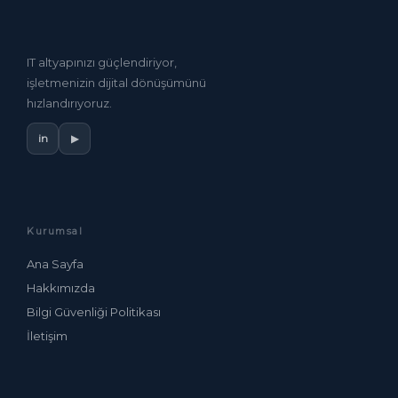
IT altyapınızı güçlendiriyor,
işletmenizin dijital dönüşümünü
hızlandırıyoruz.
in
▶
Kurumsal
Ana Sayfa
Hakkımızda
Bilgi Güvenliği Politikası
İletişim