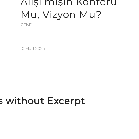
Alışılmışın Konforu
Mu, Vizyon Mu?
GENEL
10 Mart 2025
es without Excerpt