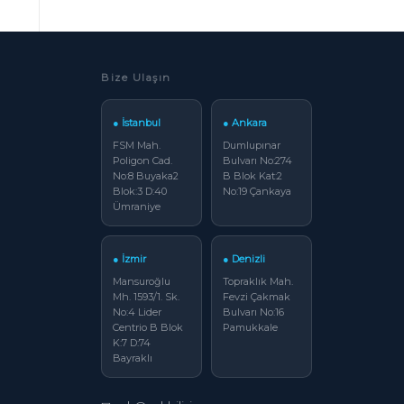
Bize Ulaşın
● İstanbul
● Ankara
FSM Mah.
Dumlupınar
Poligon Cad.
Bulvarı No:274
No:8 Buyaka2
B Blok Kat:2
Blok:3 D:40
No:19 Çankaya
Ümraniye
● İzmir
● Denizli
Mansuroğlu
Topraklık Mah.
Mh. 1593/1. Sk.
Fevzi Çakmak
No:4 Lider
Bulvarı No:16
Centrio B Blok
Pamukkale
K:7 D:74
Bayraklı