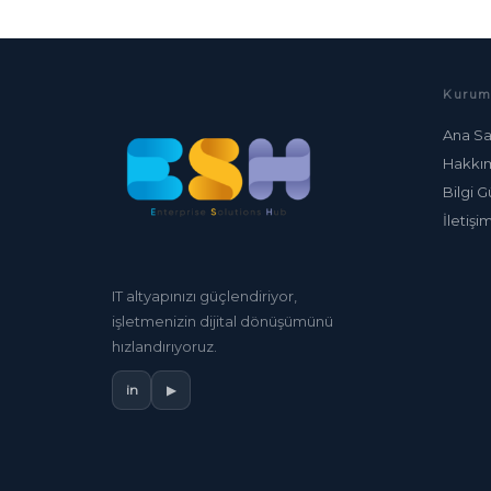
Kurum
Ana Sa
Hakkı
Bilgi G
İletişi
IT altyapınızı güçlendiriyor,
işletmenizin dijital dönüşümünü
hızlandırıyoruz.
in
▶