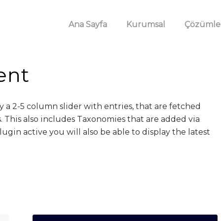
Ana Sayfa
Kurumsal
Çözümle
ent
y a 2-5 column slider with entries, that are fetched
 This also includes Taxonomies that are added via
ugin active you will also be able to display the latest